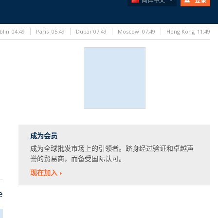
简体中文
登录
blin
04:49
Paris
05:49
Dubai
07:49
Moscow
07:49
Hong Kong
11:49
成为会员
成为全球批发市场上的引领者。跻身经过验证和卓越声
誉的贸易商，而备受国际认可。
现在加入
e