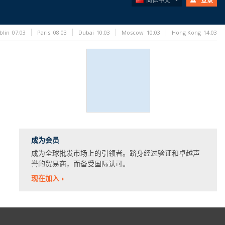
简体中文
登录
blin
07:03
Paris
08:03
Dubai
10:03
Moscow
10:03
Hong Kong
14:03
成为会员
成为全球批发市场上的引领者。跻身经过验证和卓越声
誉的贸易商，而备受国际认可。
现在加入