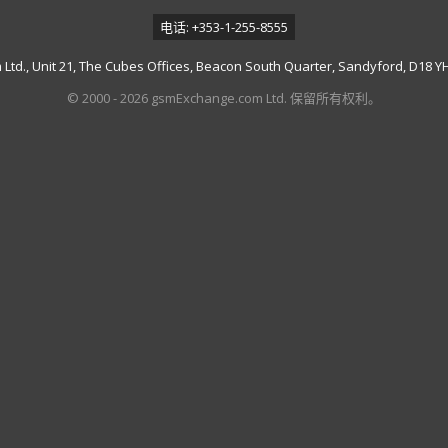
电话: +353-1-255-8555
td., Unit 21, The Cubes Offices, Beacon South Quarter, Sandyford, D18 YH7
© 2000 - 2026 gsmExchange.com Ltd. 保留所有权利。