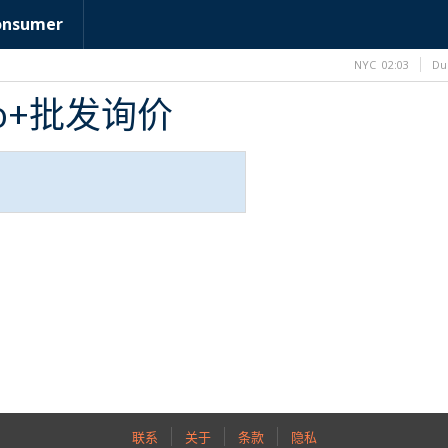
onsumer
NYC
02:03
Du
 Pro+批发询价
联系
关于
条款
隐私