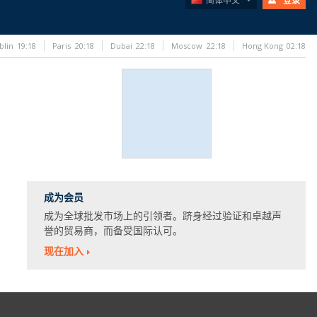
简体中文
登录
blin
19:18
Paris
20:18
Dubai
22:18
Moscow
22:18
Hong Kong
02:18
成为会员
成为全球批发市场上的引领者。跻身经过验证和卓越声
誉的贸易商，而备受国际认可。
现在加入