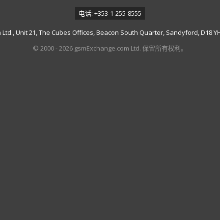
电话: +353-1-255-8555
td., Unit 21, The Cubes Offices, Beacon South Quarter, Sandyford, D18 YH7
© 2000 - 2026 gsmExchange.com Ltd. 保留所有权利。