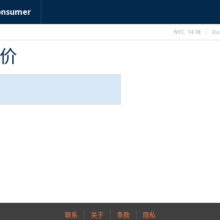
onsumer
NYC
14:18
Du
询价
联系
关于
条款
隐私