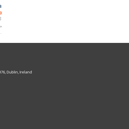
a
0
件
6, Dublin, Ireland