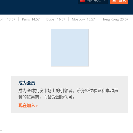
简体中文
登录
blin
13:57
Paris
14:57
Dubai
16:57
Moscow
16:57
Hong Kong
20:57
成为会员
成为全球批发市场上的引领者。跻身经过验证和卓越声
誉的贸易商，而备受国际认可。
现在加入