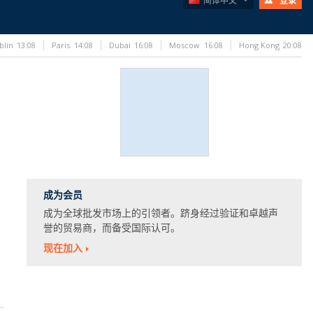
简体中文
登录
blin
13:08
Paris
14:08
Dubai
16:08
Moscow
16:08
Hong Kong
20:08
成为会员
成为全球批发市场上的引领者。跻身经过验证和卓越声
誉的贸易商，而备受国际认可。
现在加入