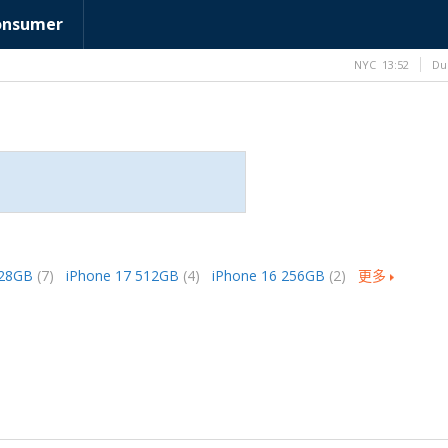
onsumer
NYC
13:52
Du
128GB
(7)
iPhone 17 512GB
(4)
iPhone 16 256GB
(2)
更多