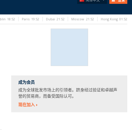
简体中文
登录
blin
18:52
Paris
19:52
Dubai
21:52
Moscow
21:52
Hong Kong
01:52
成为会员
成为全球批发市场上的引领者。跻身经过验证和卓越声
誉的贸易商，而备受国际认可。
现在加入