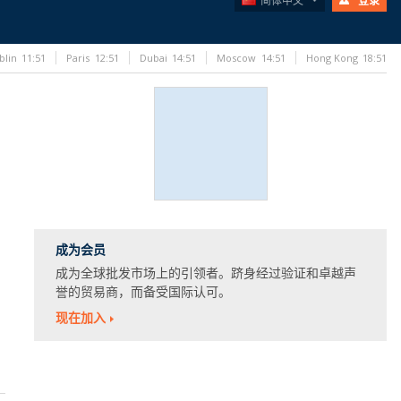
简体中文
登录
blin
11:51
Paris
12:51
Dubai
14:51
Moscow
14:51
Hong Kong
18:51
成为会员
成为全球批发市场上的引领者。跻身经过验证和卓越声
誉的贸易商，而备受国际认可。
现在加入