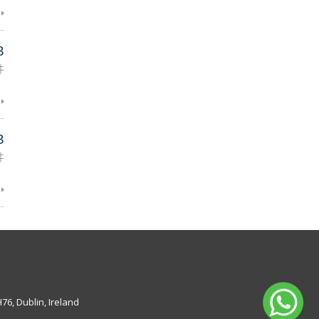
B
件
B
件
6, Dublin, Ireland