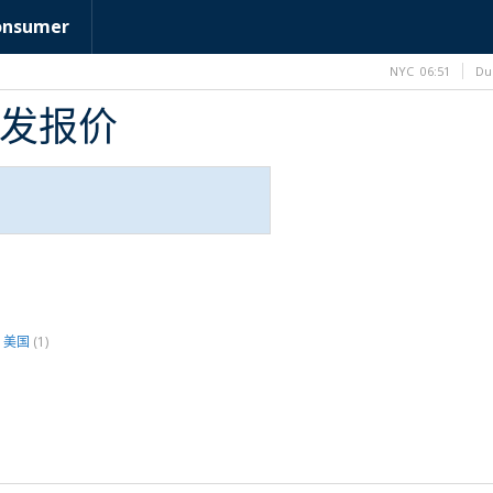
onsumer
NYC
06:51
Du
B批发报价
美国
(1)