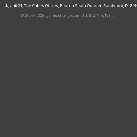
td., Unit 21, The Cubes Offices, Beacon South Quarter, Sandyford, D18 YH7
© 2000 - 2026 gsmExchange.com Ltd. 保留所有权利。