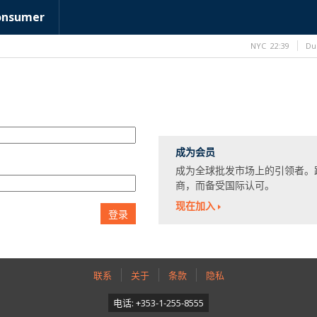
onsumer
NYC
22:39
Du
成为会员
成为全球批发市场上的引领者。
商，而备受国际认可。
现在加入
登录
联系
关于
条款
隐私
电话: +353-1-255-8555