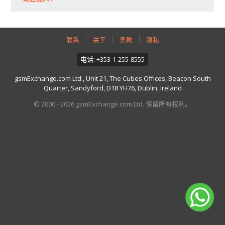
联系
关于
条款
隐私
电话: +353-1-255-8555
gsmExchange.com Ltd., Unit 21, The Cubes Offices, Beacon South
Quarter, Sandyford, D18 YH76, Dublin, Ireland
© 2000 - 2026 gsmExchange.com Ltd. 保留所有权利。