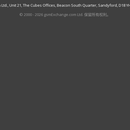
td., Unit 21, The Cubes Offices, Beacon South Quarter, Sandyford, D18 YH7
© 2000 - 2026 gsmExchange.com Ltd. 保留所有权利。