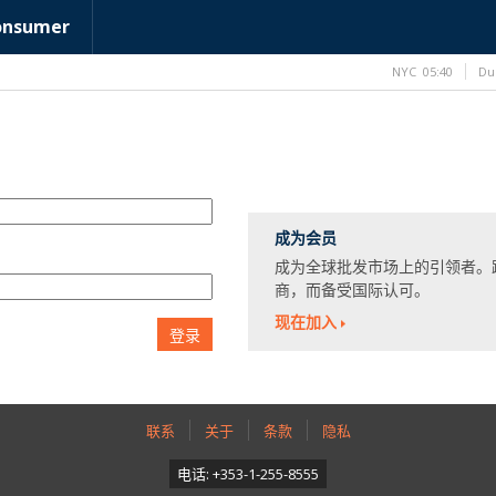
onsumer
NYC
05:40
Du
成为会员
成为全球批发市场上的引领者。
商，而备受国际认可。
现在加入
登录
联系
关于
条款
隐私
电话: +353-1-255-8555