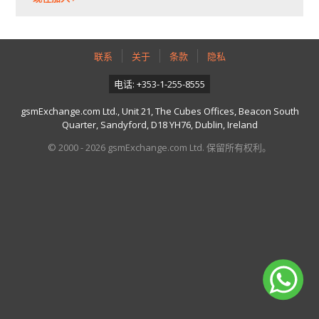
联系
关于
条款
隐私
电话: +353-1-255-8555
gsmExchange.com Ltd., Unit 21, The Cubes Offices, Beacon South
Quarter, Sandyford, D18 YH76, Dublin, Ireland
© 2000 - 2026 gsmExchange.com Ltd. 保留所有权利。