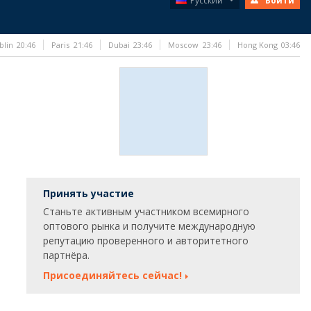
Русский
Войти
blin
20:46
Paris
21:46
Dubai
23:46
Moscow
23:46
Hong Kong
03:46
Принять участие
Станьте активным участником всемирного
оптового рынка и получите международную
репутацию проверенного и авторитетного
партнёра.
Присоединяйтесь сейчас!