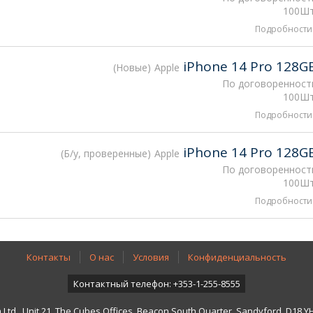
100Шт
Подробности
iPhone 14 Pro 128G
Новые
Apple
По договоренност
100Шт
Подробности
iPhone 14 Pro 128G
Б/у, проверенные
Apple
По договоренност
100Шт
Подробности
Контакты
О нас
Условия
Конфиденциальность
Контактный телефон: +353-1-255-8555
td., Unit 21, The Cubes Offices, Beacon South Quarter, Sandyford, D18 YH7