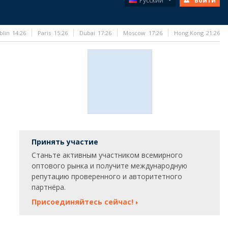
Русский
Войти
blin
14:26
Paris
15:26
Dubai
17:26
Moscow
17:26
Hong Kong
21:26
Принять участие
Станьте активным участником всемирного
оптового рынка и получите международную
репутацию проверенного и авторитетного
партнёра.
Присоединяйтесь сейчас!