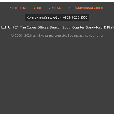
Контакты
О нас
Условия
Конфиденциальность
Контактный телефон: +353-1-255-8555
td., Unit 21, The Cubes Offices, Beacon South Quarter, Sandyford, D18 YH7
© 2000 - 2026 gsmExchange.com Ltd. Все права сохранены