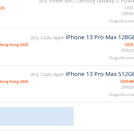
Galaxy Z Fold
Б/у, Korean spec.
Samsung
USD
026
100Шт
Подробности
iPhone 13 Pro Max 128G
Б/у, США
Apple
USD
ong Kong 2026
500Шт
Подробности
iPhone 13 Pro Max 512G
Б/у, США
Apple
USD
46
ong Kong 2026
200Шт
Подробности