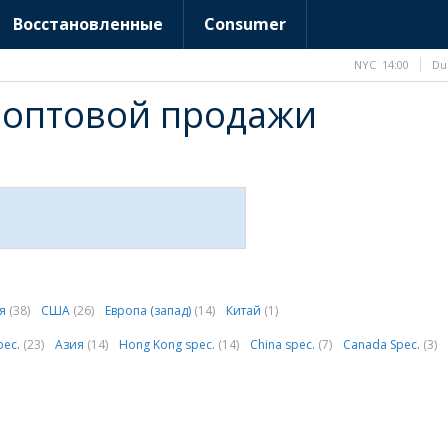
Восстановленные
Consumer
NYC
14:00
Du
 оптовой продажи
ия
(38)
США
(26)
Европа (запад)
(14)
Китай
(1)
pec.
(23)
Азия
(14)
Hong Kong spec.
(14)
China spec.
(7)
Canada Spec.
(3)