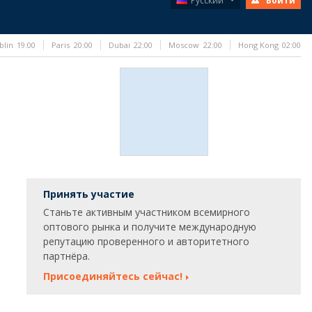
Русский
Войти
blin
19:00
Paris
20:00
Dubai
22:00
Moscow
22:00
Hong Kong
02:00
Принять участие
Станьте активным участником всемирного
оптового рынка и получите международную
репутацию проверенного и авторитетного
партнёра.
Присоединяйтесь сейчас!