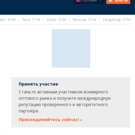
Русский
Войти
blin
10:34
Paris
11:34
Dubai
13:34
Moscow
13:34
Hong Kong
17:34
Принять участие
Станьте активным участником всемирного
оптового рынка и получите международную
репутацию проверенного и авторитетного
партнёра.
Присоединяйтесь сейчас!