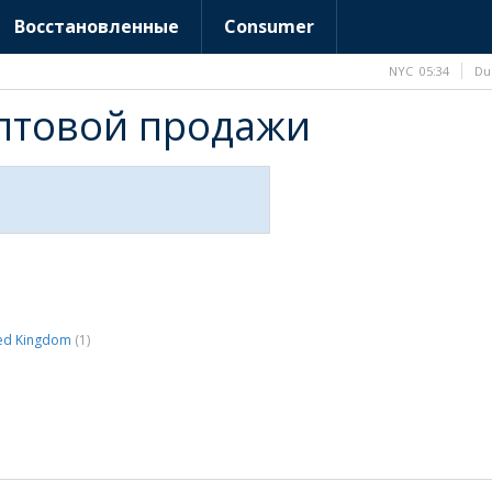
Восстановленные
Consumer
NYC
05:34
Du
птовой продажи
ted Kingdom
(1)