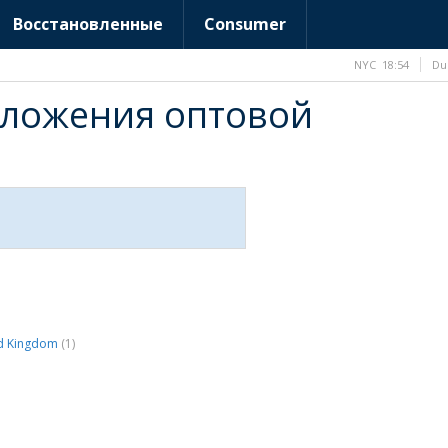
Восстановленные
Consumer
NYC
18:54
Du
дложения оптовой
d Kingdom
(1)