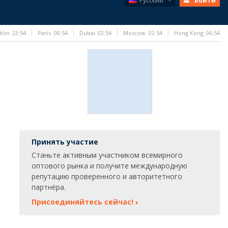
Русский
Войти
blin
23:54
Paris
00:54
Dubai
02:54
Moscow
02:54
Hong Kong
06:54
Принять участие
Станьте активным участником всемирного
оптового рынка и получите международную
репутацию проверенного и авторитетного
партнёра.
Присоединяйтесь сейчас!