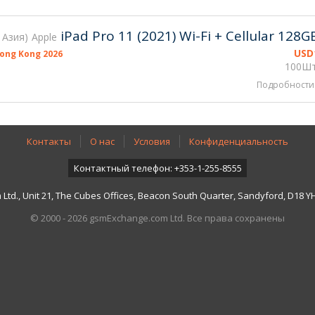
iPad Pro 11 (2021) Wi-Fi + Cellular 128G
, Азия
Apple
USD
ong Kong 2026
100Шт
Подробности
Контакты
О нас
Условия
Конфиденциальность
Контактный телефон: +353-1-255-8555
td., Unit 21, The Cubes Offices, Beacon South Quarter, Sandyford, D18 YH7
© 2000 - 2026 gsmExchange.com Ltd. Все права сохранены