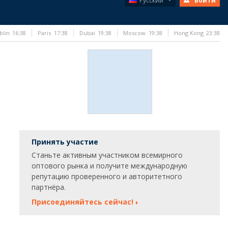
Русский
Войти
blin
16:38
Paris
17:38
Dubai
19:38
Moscow
19:38
Hong Kong
23:38
Принять участие
Станьте активным участником всемирного
оптового рынка и получите международную
репутацию проверенного и авторитетного
партнёра.
Присоединяйтесь сейчас!