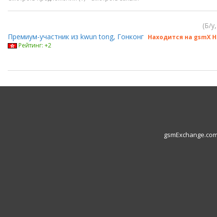
Б/у
Премиум-участник из kwun tong, Гонконг
Находится на gsmX H
Рейтинг: +2
gsmExchange.com L