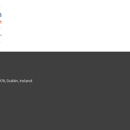
B
1
.
6, Dublin, Ireland