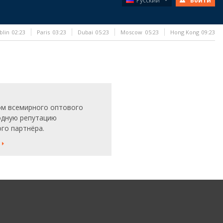
Русский
Войти
blin
02:23
Paris
03:23
Dubai
05:23
Moscow
05:23
Hong Kong
09:23
ом всемирного оптового
одную репутацию
го партнёра.