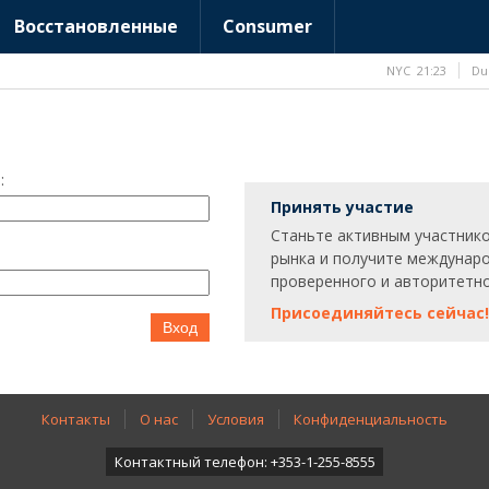
Восстановленные
Consumer
NYC
21:23
Du
:
Принять участие
Станьте активным участник
рынка и получите междунар
проверенного и авторитетно
Присоединяйтесь сейчас!
Вход
Контакты
О нас
Условия
Конфиденциальность
Контактный телефон: +353-1-255-8555