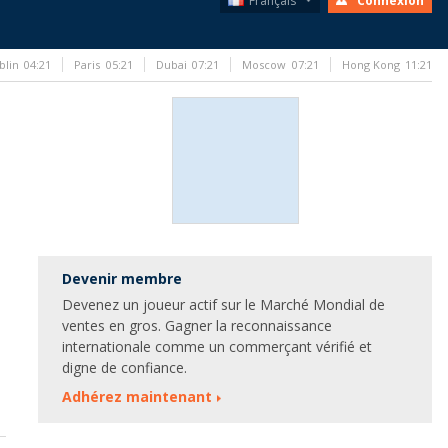
Français
Connexion
blin
04:21
Paris
05:21
Dubai
07:21
Moscow
07:21
Hong Kong
11:21
Devenir membre
Devenez un joueur actif sur le Marché Mondial de
ventes en gros. Gagner la reconnaissance
internationale comme un commerçant vérifié et
digne de confiance.
Adhérez maintenant