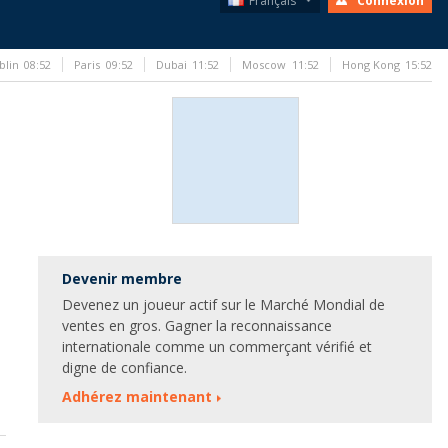
Français
Connexion
blin
08:52
Paris
09:52
Dubai
11:52
Moscow
11:52
Hong Kong
15:52
Devenir membre
Devenez un joueur actif sur le Marché Mondial de
ventes en gros. Gagner la reconnaissance
internationale comme un commerçant vérifié et
digne de confiance.
Adhérez maintenant