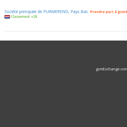
Société principale de PURMEREND, Pays-Bas
Prendre part à gsm
Classement: +28
gsmExchange.com L