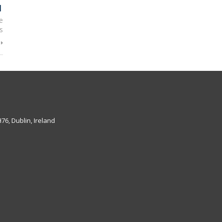
1
e
s
6, Dublin, Ireland