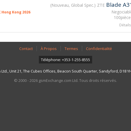
Blade A3
Nouveau, Global Spec.
ZTE
Negociabl
X Hong Kong 2026
100pièce
Détails
Contact
À Propos
Termes
Confidentialité
Téléphone: +353-1-255-8555
td., Unit 21, The Cubes Offices, Beacon South Quarter, Sandyford, D18 YH7
© 2000 - 2026 gsmExchange.com Ltd. Tous droits réservés.