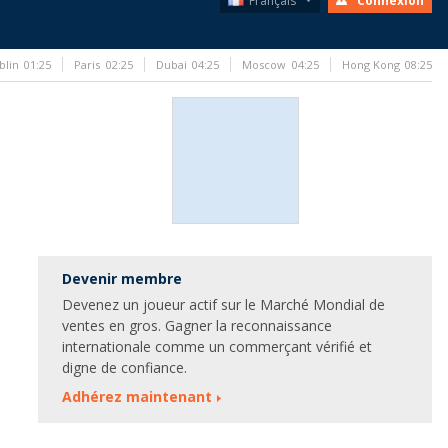
Français
Connexion
blin
01:25
Paris
02:25
Dubai
04:25
Moscow
04:25
Hong Kong
08:25
Devenir membre
Devenez un joueur actif sur le Marché Mondial de
ventes en gros. Gagner la reconnaissance
internationale comme un commerçant vérifié et
digne de confiance.
Adhérez maintenant