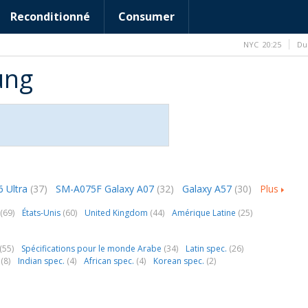
Reconditionné
Consumer
NYC
20:25
Du
ung
6 Ultra
(37)
SM-A075F Galaxy A07
(32)
Galaxy A57
(30)
Plus
(69)
États-Unis
(60)
United Kingdom
(44)
Amérique Latine
(25)
(55)
Spécifications pour le monde Arabe
(34)
Latin spec.
(26)
.
(8)
Indian spec.
(4)
African spec.
(4)
Korean spec.
(2)