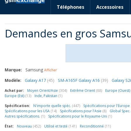
Téléphones
Accessoires
Demandes en gros Sams
Marque:
Samsung
Afficher
Modèle:
Galaxy A17
(45)
SM-A165F Galaxy A16
(39)
Galaxy S2
Achat par:
Moyen Orient/Asie
(304)
Extrême Orient
(88)
Europe (Ouest)
Europe (Est)
(13)
Inde, Pakistan
(1)
Spécification:
N'importe quelle spéc.
(447)
Spécifications pour l'Europe
Spécifications pour les USA
(14)
Spécifications pour l'Asie
(8)
Global Spec
Autres spécifications.
(1)
Spécifications pour le Royaume-Uni
(1)
État:
Nouveau
(452)
Utilisé et testé
(141)
Reconditionné
(11)