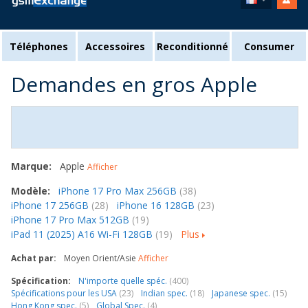
Téléphones
Accessoires
Reconditionné
Consumer
Demandes en gros Apple
Marque:
Apple
Afficher
Modèle:
iPhone 17 Pro Max 256GB
(38)
iPhone 17 256GB
(28)
iPhone 16 128GB
(23)
iPhone 17 Pro Max 512GB
(19)
iPad 11 (2025) A16 Wi-Fi 128GB
(19)
Plus
Achat par:
Moyen Orient/Asie
Afficher
Spécification:
N'importe quelle spéc.
(400)
Spécifications pour les USA
(23)
Indian spec.
(18)
Japanese spec.
(15)
Hong Kong spec.
(5)
Global Spec.
(4)