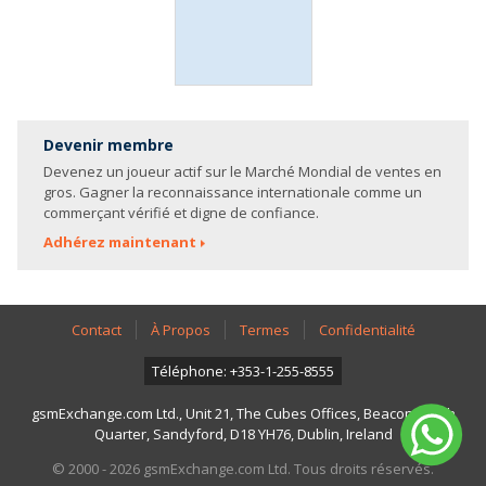
Devenir membre
Devenez un joueur actif sur le Marché Mondial de ventes en
gros. Gagner la reconnaissance internationale comme un
commerçant vérifié et digne de confiance.
Adhérez maintenant
Contact
À Propos
Termes
Confidentialité
Téléphone: +353-1-255-8555
gsmExchange.com Ltd., Unit 21, The Cubes Offices, Beacon South
Quarter, Sandyford, D18 YH76, Dublin, Ireland
© 2000 - 2026 gsmExchange.com Ltd. Tous droits réservés.