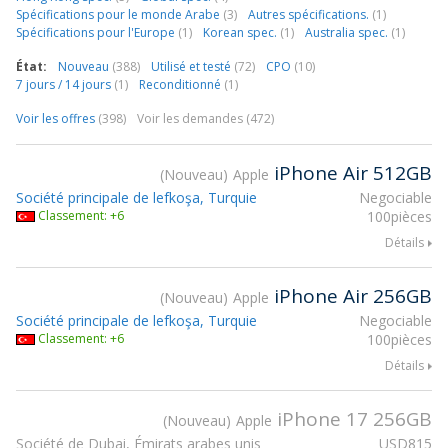
Spécifications pour le monde Arabe
(3)
Autres spécifications.
(1)
Spécifications pour l'Europe
(1)
Korean spec.
(1)
Australia spec.
(1)
État:
Nouveau
(388)
Utilisé et testé
(72)
CPO
(10)
7 jours / 14 jours
(1)
Reconditionné
(1)
Voir les offres
(398)
Voir les demandes (472)
iPhone Air 512GB
Nouveau
Apple
Société principale de lefkoşa, Turquie
Negociable
Classement: +6
100pièces
Détails
iPhone Air 256GB
Nouveau
Apple
Société principale de lefkoşa, Turquie
Negociable
Classement: +6
100pièces
Détails
iPhone 17 256GB
Nouveau
Apple
Société de Dubai, Émirats arabes unis
USD
815