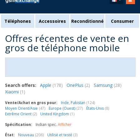
Téléphones
Accessoires
Reconditionné
Consumer
Offres récentes de vente en
gros de téléphone mobile
Search offers:
Apple
(178)
OnePlus
(2)
Samsung
(28)
Xiaomi
(1)
Vente/Achat en gros pour:
Inde, Pakistan
(124)
Moyen Orient/Asie
(47)
Europe (Ouest)
(27)
États-Unis
(8)
Extrême Orient
(2)
United Kingdom
(1)
Spécification:
Indian spec.
Afficher
État:
Nouveau
(206)
Utilisé et testé
(3)