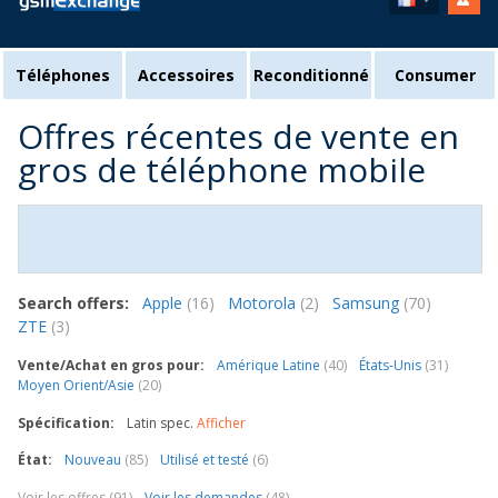
Téléphones
Accessoires
Reconditionné
Consumer
Offres récentes de vente en
gros de téléphone mobile
Search offers:
Apple
(16)
Motorola
(2)
Samsung
(70)
ZTE
(3)
Vente/Achat en gros pour:
Amérique Latine
(40)
États-Unis
(31)
Moyen Orient/Asie
(20)
Spécification:
Latin spec.
Afficher
État:
Nouveau
(85)
Utilisé et testé
(6)
Voir les offres (91)
Voir les demandes
(48)