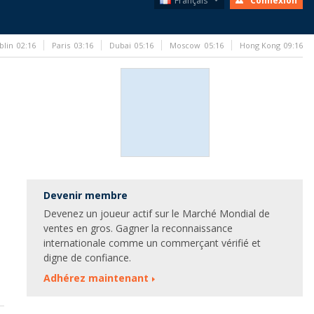
Français
Connexion
blin
02:16
Paris
03:16
Dubai
05:16
Moscow
05:16
Hong Kong
09:16
Devenir membre
Devenez un joueur actif sur le Marché Mondial de
ventes en gros. Gagner la reconnaissance
internationale comme un commerçant vérifié et
digne de confiance.
Adhérez maintenant