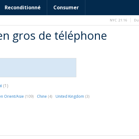
Reconditionné
Consumer
NYC
21:16
Du
en gros de téléphone
mi
(1)
n Orient/Asie
(109)
Chine
(4)
United Kingdom
(3)