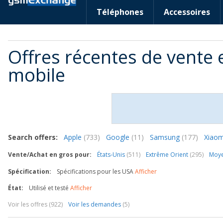
Téléphones
Accessoires
Offres récentes de vente 
mobile
Search offers:
Apple
(733)
Google
(11)
Samsung
(177)
Xiao
Vente/Achat en gros pour:
États-Unis
(511)
Extrême Orient
(295)
Moye
Spécification:
Spécifications pour les USA
Afficher
État:
Utilisé et testé
Afficher
Voir les offres (922)
Voir les demandes
(5)