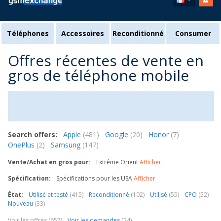
Téléphones
Accessoires
Reconditionné
Consumer
Offres récentes de vente en
gros de téléphone mobile
Search offers:
Apple
(481)
Google
(20)
Honor
(7)
OnePlus
(2)
Samsung
(147)
Vente/Achat en gros pour:
Extrême Orient
Afficher
Spécification:
Spécifications pour les USA
Afficher
État:
Utilisé et testé
(415)
Reconditionné
(102)
Utilisé
(55)
CPO
(52)
Nouveau
(33)
Voir les offres (657)
Voir les demandes
(24)