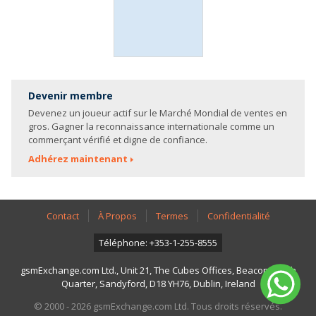
Devenir membre
Devenez un joueur actif sur le Marché Mondial de ventes en
gros. Gagner la reconnaissance internationale comme un
commerçant vérifié et digne de confiance.
Adhérez maintenant
Contact
À Propos
Termes
Confidentialité
Téléphone: +353-1-255-8555
gsmExchange.com Ltd., Unit 21, The Cubes Offices, Beacon South
Quarter, Sandyford, D18 YH76, Dublin, Ireland
© 2000 - 2026 gsmExchange.com Ltd. Tous droits réservés.