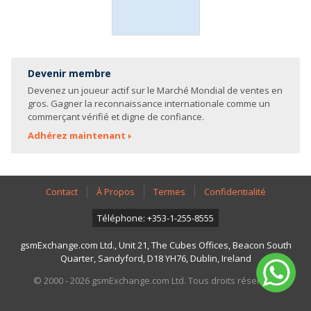
Devenir membre
Devenez un joueur actif sur le Marché Mondial de ventes en
gros. Gagner la reconnaissance internationale comme un
commerçant vérifié et digne de confiance.
Adhérez maintenant
Contact
À Propos
Termes
Confidentialité
Téléphone: +353-1-255-8555
gsmExchange.com Ltd., Unit 21, The Cubes Offices, Beacon South
Quarter, Sandyford, D18 YH76, Dublin, Ireland
© 2000 - 2026 gsmExchange.com Ltd. Tous droits réservés.