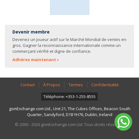
Devenir membre
Devenez un joueur actif sur le Marché Mondial de ventes en
gros. Gagner la reconnaissance internationale comme un
commerçant vérifié et digne de confiance.
Adhérez maintenant
Contact
À Propos
Termes
Confidentialité
Téléphone: +353-1-255-8555
gsmExchange.com Ltd., Unit 21, The Cubes Offices, Beacon South
Quarter, Sandyford, D18 YH76, Dublin, Ireland
© 2000 - 2026 gsmExchange.com Ltd. Tous droits réservés.