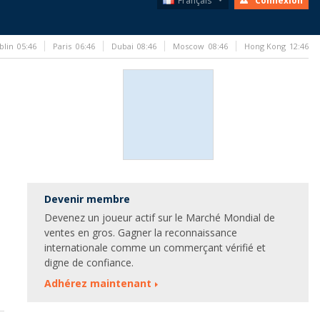
Français
Connexion
blin
05:46
Paris
06:46
Dubai
08:46
Moscow
08:46
Hong Kong
12:46
Devenir membre
Devenez un joueur actif sur le Marché Mondial de
ventes en gros. Gagner la reconnaissance
internationale comme un commerçant vérifié et
digne de confiance.
Adhérez maintenant