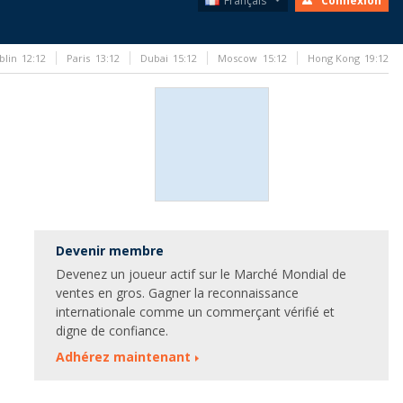
Français
Connexion
blin
12:12
Paris
13:12
Dubai
15:12
Moscow
15:12
Hong Kong
19:12
Devenir membre
Devenez un joueur actif sur le Marché Mondial de
ventes en gros. Gagner la reconnaissance
internationale comme un commerçant vérifié et
digne de confiance.
Adhérez maintenant