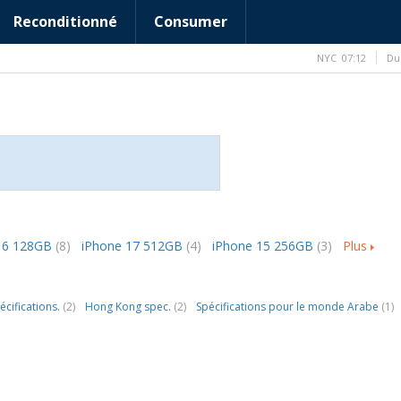
Reconditionné
Consumer
NYC
07:12
Du
16 128GB
(8)
iPhone 17 512GB
(4)
iPhone 15 256GB
(3)
Plus
écifications.
(2)
Hong Kong spec.
(2)
Spécifications pour le monde Arabe
(1)