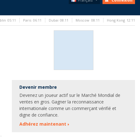
Français
Connexion
blin
05:11
Paris
06:11
Dubai
08:11
Moscow
08:11
Hong Kong
12:11
Devenir membre
Devenez un joueur actif sur le Marché Mondial de
ventes en gros. Gagner la reconnaissance
internationale comme un commerçant vérifié et
digne de confiance.
Adhérez maintenant