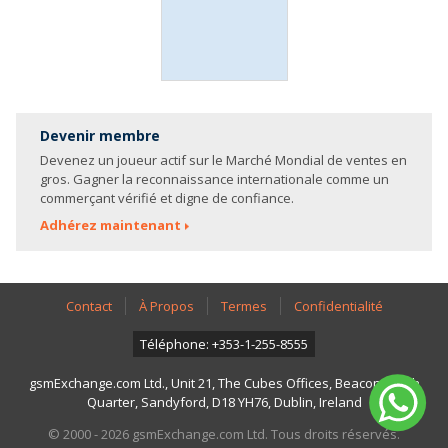
Devenir membre
Devenez un joueur actif sur le Marché Mondial de ventes en
gros. Gagner la reconnaissance internationale comme un
commerçant vérifié et digne de confiance.
Adhérez maintenant
Contact
À Propos
Termes
Confidentialité
Téléphone: +353-1-255-8555
gsmExchange.com Ltd., Unit 21, The Cubes Offices, Beacon South
Quarter, Sandyford, D18 YH76, Dublin, Ireland
© 2000 - 2026 gsmExchange.com Ltd. Tous droits réservés.