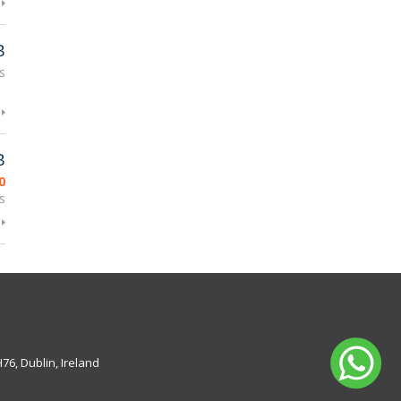
B
s
B
0
s
6, Dublin, Ireland