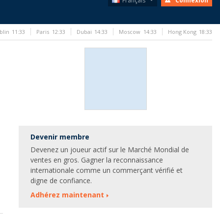
Français
Connexion
blin
11:33
Paris
12:33
Dubai
14:33
Moscow
14:33
Hong Kong
18:33
Devenir membre
Devenez un joueur actif sur le Marché Mondial de
ventes en gros. Gagner la reconnaissance
internationale comme un commerçant vérifié et
digne de confiance.
Adhérez maintenant