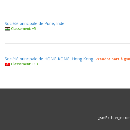
Société principale de Pune, Inde
Classement: +5
Société principale de HONG KONG, Hong Kong
Prendre part à gs
Classement: +13
gsmExchange.com L