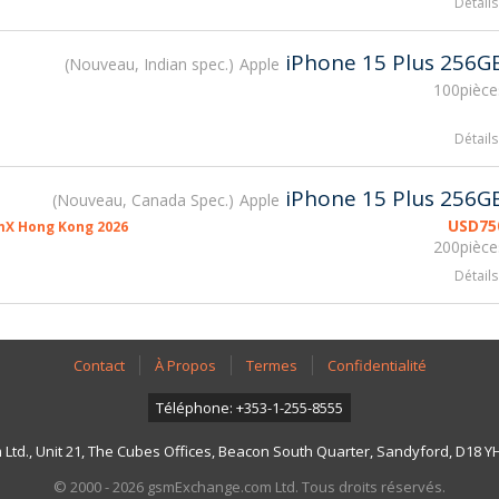
Détails
iPhone 15 Plus 256G
Nouveau, Indian spec.
Apple
100pièce
Détails
iPhone 15 Plus 256G
Nouveau, Canada Spec.
Apple
USD
75
mX Hong Kong 2026
200pièce
Détails
Contact
À Propos
Termes
Confidentialité
Téléphone: +353-1-255-8555
td., Unit 21, The Cubes Offices, Beacon South Quarter, Sandyford, D18 YH7
© 2000 - 2026 gsmExchange.com Ltd. Tous droits réservés.