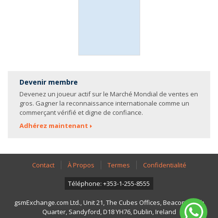
Devenir membre
Devenez un joueur actif sur le Marché Mondial de ventes en
gros. Gagner la reconnaissance internationale comme un
commerçant vérifié et digne de confiance.
Adhérez maintenant
Contact
À Propos
Termes
Confidentialité
Téléphone: +353-1-255-8555
gsmExchange.com Ltd., Unit 21, The Cubes Offices, Beacon South
Quarter, Sandyford, D18 YH76, Dublin, Ireland