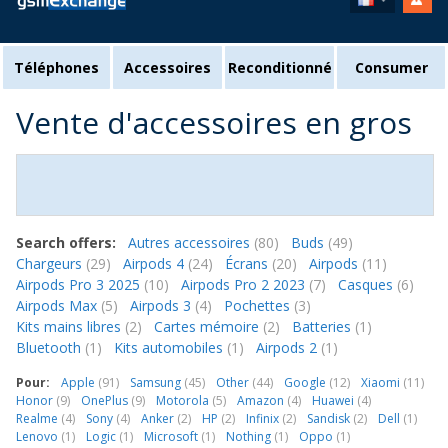
Téléphones
Accessoires
Reconditionné
Consumer
Vente d'accessoires en gros
Search offers:
Autres accessoires
(80)
Buds
(49)
Chargeurs
(29)
Airpods 4
(24)
Écrans
(20)
Airpods
(11)
Airpods Pro 3 2025
(10)
Airpods Pro 2 2023
(7)
Casques
(6)
Airpods Max
(5)
Airpods 3
(4)
Pochettes
(3)
Kits mains libres
(2)
Cartes mémoire
(2)
Batteries
(1)
Bluetooth
(1)
Kits automobiles
(1)
Airpods 2
(1)
Pour:
Apple
(91)
Samsung
(45)
Other
(44)
Google
(12)
Xiaomi
(11)
Honor
(9)
OnePlus
(9)
Motorola
(5)
Amazon
(4)
Huawei
(4)
Realme
(4)
Sony
(4)
Anker
(2)
HP
(2)
Infinix
(2)
Sandisk
(2)
Dell
(1)
Lenovo
(1)
Logic
(1)
Microsoft
(1)
Nothing
(1)
Oppo
(1)