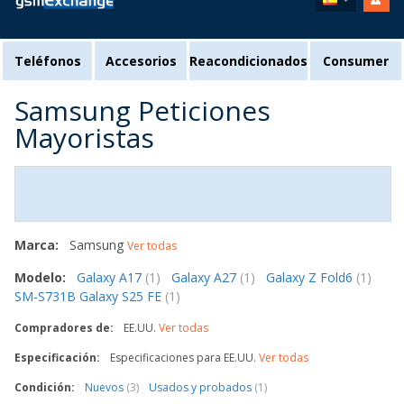
Teléfonos
Accesorios
Reacondicionados
Consumer
Samsung Peticiones
Mayoristas
Marca:
Samsung
Ver todas
Modelo:
Galaxy A17
(1)
Galaxy A27
(1)
Galaxy Z Fold6
(1)
SM-S731B Galaxy S25 FE
(1)
Compradores de:
EE.UU.
Ver todas
Especificación:
Especificaciones para EE.UU.
Ver todas
Condición:
Nuevos
(3)
Usados y probados
(1)