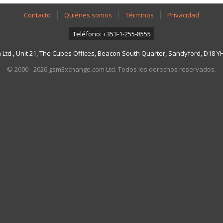
Contacto
Quiénes somos
Términos
Privacidad
Teléfono: +353-1-255-8555
td., Unit 21, The Cubes Offices, Beacon South Quarter, Sandyford, D18 YH7
© 2000 - 2026 gsmExchange.com Ltd. Todos los derechos reservados.