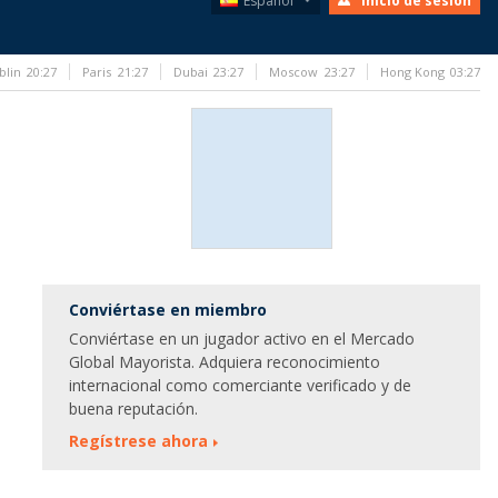
Español
Inicio de sesión
blin
20:27
Paris
21:27
Dubai
23:27
Moscow
23:27
Hong Kong
03:27
Conviértase en miembro
Conviértase en un jugador activo en el Mercado
Global Mayorista. Adquiera reconocimiento
internacional como comerciante verificado y de
buena reputación.
Regístrese ahora