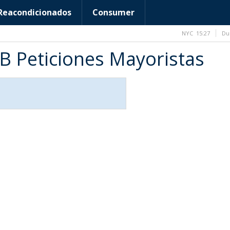
Reacondicionados
Consumer
NYC
15:27
Du
B Peticiones Mayoristas