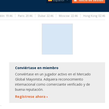
Español
Inicio de sesión
blin
19:46
Paris
20:46
Dubai
22:46
Moscow
22:46
Hong Kong
02:46
Conviértase en miembro
Conviértase en un jugador activo en el Mercado
Global Mayorista. Adquiera reconocimiento
internacional como comerciante verificado y de
buena reputación.
Regístrese ahora