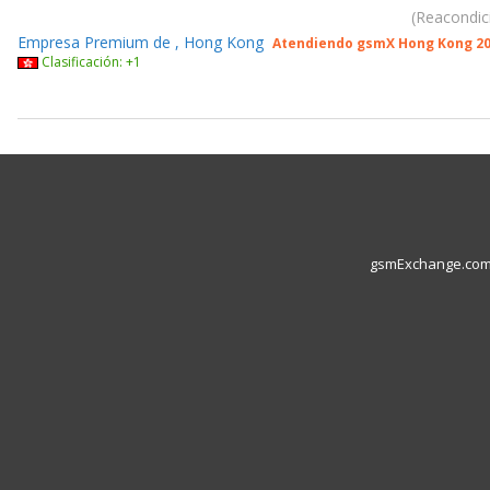
Reacondic
Empresa Premium de , Hong Kong
Atendiendo gsmX Hong Kong 2
Clasificación: +1
gsmExchange.com L