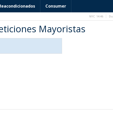
Reacondicionados
Consumer
NYC
14:46
Du
ticiones Mayoristas