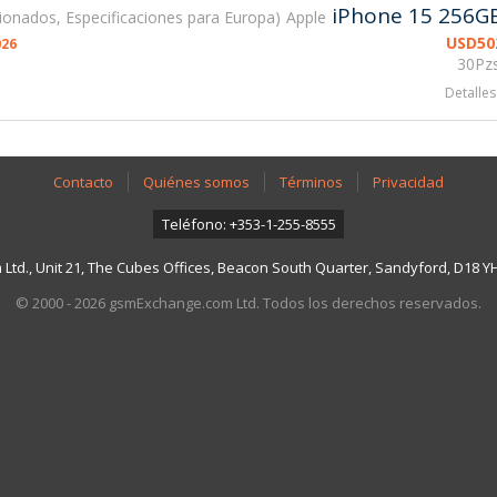
iPhone 15 256G
ionados, Especificaciones para Europa
Apple
USD
50
026
30Pzs
Detalles
Contacto
Quiénes somos
Términos
Privacidad
Teléfono: +353-1-255-8555
td., Unit 21, The Cubes Offices, Beacon South Quarter, Sandyford, D18 YH7
© 2000 - 2026 gsmExchange.com Ltd. Todos los derechos reservados.