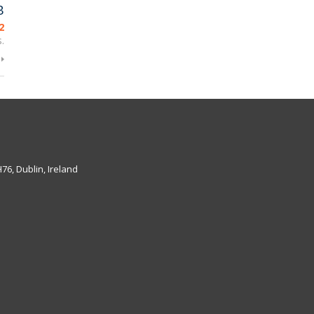
B
2
.
6, Dublin, Ireland