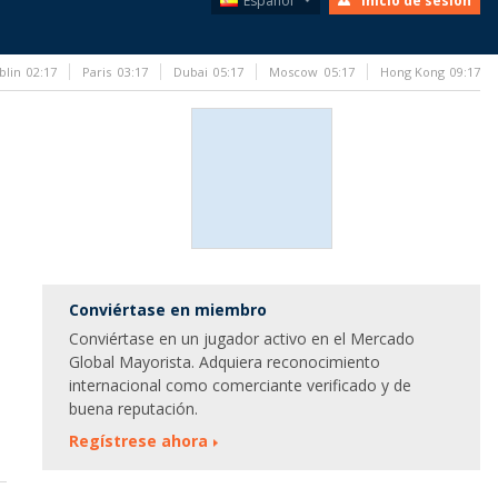
Español
Inicio de sesión
blin
02:17
Paris
03:17
Dubai
05:17
Moscow
05:17
Hong Kong
09:17
Conviértase en miembro
Conviértase en un jugador activo en el Mercado
Global Mayorista. Adquiera reconocimiento
internacional como comerciante verificado y de
buena reputación.
Regístrese ahora