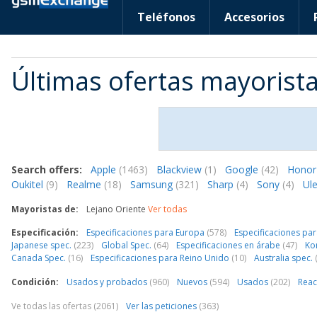
Teléfonos
Accesorios
Últimas ofertas mayorista
Search offers:
Apple
(1463)
Blackview
(1)
Google
(42)
Hono
Oukitel
(9)
Realme
(18)
Samsung
(321)
Sharp
(4)
Sony
(4)
Ul
Mayoristas de:
Lejano Oriente
Ver todas
Especificación:
Especificaciones para Europa
(578)
Especificaciones pa
Japanese spec.
(223)
Global Spec.
(64)
Especificaciones en árabe
(47)
Ko
Canada Spec.
(16)
Especificaciones para Reino Unido
(10)
Australia spec.
Condición:
Usados y probados
(960)
Nuevos
(594)
Usados
(202)
Rea
Ve todas las ofertas (2061)
Ver las peticiones
(363)