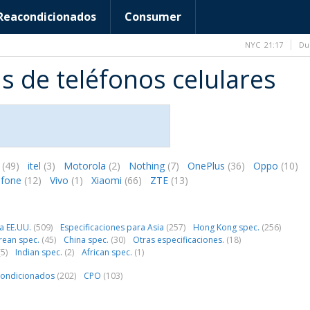
Reacondicionados
Consumer
NYC
21:17
Du
s de teléfonos celulares
r
(49)
itel
(3)
Motorola
(2)
Nothing
(7)
OnePlus
(36)
Oppo
(10)
efone
(12)
Vivo
(1)
Xiaomi
(66)
ZTE
(13)
ra EE.UU.
(509)
Especificaciones para Asia
(257)
Hong Kong spec.
(256)
rean spec.
(45)
China spec.
(30)
Otras especificaciones.
(18)
(5)
Indian spec.
(2)
African spec.
(1)
condicionados
(202)
CPO
(103)