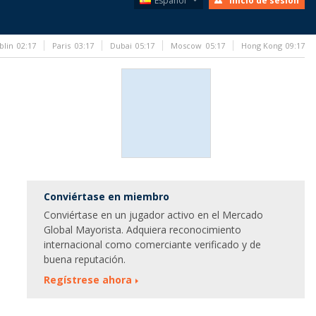
Español
Inicio de sesión
blin
02:17
Paris
03:17
Dubai
05:17
Moscow
05:17
Hong Kong
09:17
Conviértase en miembro
Conviértase en un jugador activo en el Mercado
Global Mayorista. Adquiera reconocimiento
internacional como comerciante verificado y de
buena reputación.
Regístrese ahora