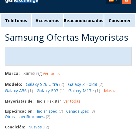
Teléfonos
Accesorios
Reacondicionados
Consumer
Samsung Ofertas Mayoristas
Marca:
Samsung
Ver todas
Modelo:
Galaxy S26 Ultra
(2)
Galaxy Z Fold8
(2)
Galaxy A56
(1)
Galaxy F07
(1)
Galaxy M17e
(1)
Más
Mayoristas de:
India, Pakistán,
Ver todas
Especificación:
Indian spec.
(7)
Canada Spec.
(3)
Otras especificaciones.
(2)
Condición:
Nuevos
(12)