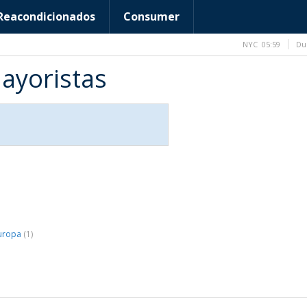
Reacondicionados
Consumer
NYC
05:59
Du
Mayoristas
Europa
(1)