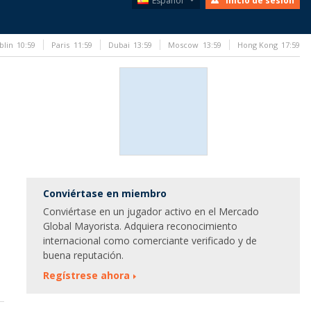
Español
Inicio de sesión
blin
10:59
Paris
11:59
Dubai
13:59
Moscow
13:59
Hong Kong
17:59
Conviértase en miembro
Conviértase en un jugador activo en el Mercado
Global Mayorista. Adquiera reconocimiento
internacional como comerciante verificado y de
buena reputación.
Regístrese ahora