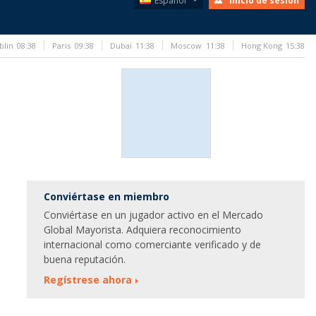
Español
Inicio de sesión
blin
08:38
Paris
09:38
Dubai
11:38
Moscow
11:38
Hong Kong
15:38
Conviértase en miembro
Conviértase en un jugador activo en el Mercado
Global Mayorista. Adquiera reconocimiento
internacional como comerciante verificado y de
buena reputación.
Regístrese ahora