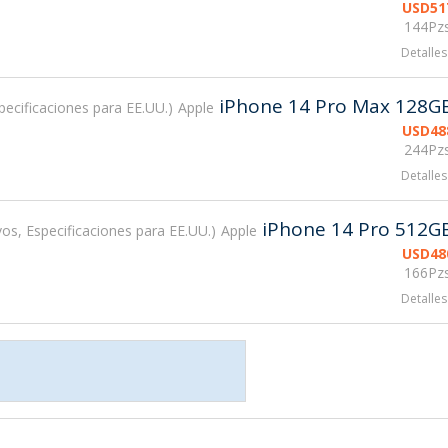
USD
51
144Pzs
Detalles
iPhone 14 Pro Max 128G
ecificaciones para EE.UU.
Apple
USD
48
244Pzs
Detalles
iPhone 14 Pro 512G
os, Especificaciones para EE.UU.
Apple
USD
48
166Pzs
Detalles