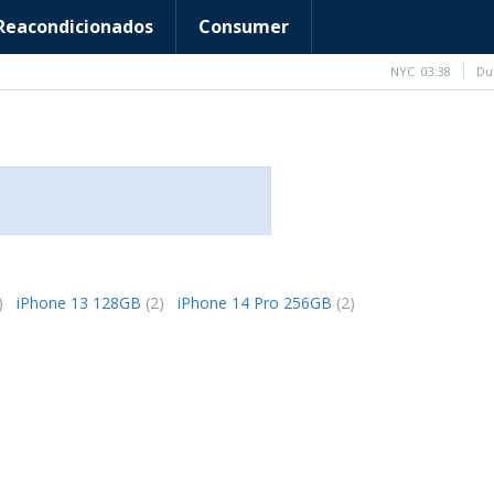
Reacondicionados
Consumer
NYC
03:38
Du
)
iPhone 13 128GB
(2)
iPhone 14 Pro 256GB
(2)