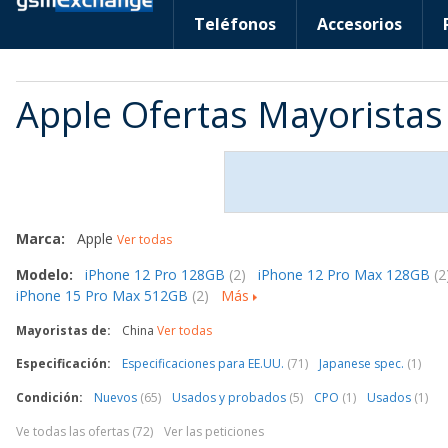
Teléfonos
Accesorios
Apple Ofertas Mayoristas
Marca:
Apple
Ver todas
Modelo:
iPhone 12 Pro 128GB
(2)
iPhone 12 Pro Max 128GB
(2
iPhone 15 Pro Max 512GB
(2)
Más
Mayoristas de:
China
Ver todas
Especificación:
Especificaciones para EE.UU.
(71)
Japanese spec.
(1)
Condición:
Nuevos
(65)
Usados y probados
(5)
CPO
(1)
Usados
(1)
Ve todas las ofertas (72)
Ver las peticiones