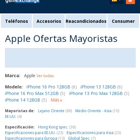
Teléfonos
Accesorios
Reacondicionados
Consumer
Apple Ofertas Mayoristas
Marca:
Apple
Ver todas
Modelo:
iPhone 16 Pro 128GB
(6)
iPhone 13 128GB
(6)
iPhone 16 Pro Max 512GB
(5)
iPhone 13 Pro Max 128GB
(5)
iPhone 14 128GB
(5)
Más
Mayoristas de:
Lejano Oriente
(86)
Medio Oriente - Asia
(10)
EE.UU.
(4)
Especificación:
Hong Kong spec.
(36)
Especificaciones para EE.UU.
(23)
Especificaciones para Asia
(23)
Especificaciones para Europa
(10)
Global Spec.
(7)