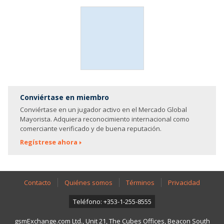
Conviértase en miembro
Conviértase en un jugador activo en el Mercado Global
Mayorista. Adquiera reconocimiento internacional como
comerciante verificado y de buena reputación.
Regístrese ahora
Contacto
Quiénes somos
Términos
Privacidad
Teléfono: +353-1-255-8555
gsmExchange.com Ltd., Unit 21, The Cubes Offices, Beacon South