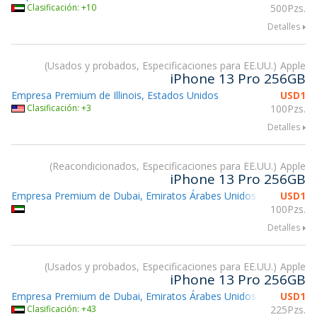
Clasificación: +10
500Pzs.
Detalles
Usados y probados, Especificaciones para EE.UU.
Apple
iPhone 13 Pro 256GB
Empresa Premium de Illinois, Estados Unidos
USD
1
Clasificación: +3
100Pzs.
Detalles
Reacondicionados, Especificaciones para EE.UU.
Apple
iPhone 13 Pro 256GB
Empresa Premium de Dubai, Emiratos Árabes Unidos
USD
1
Atendiendo
100Pzs.
Detalles
Usados y probados, Especificaciones para EE.UU.
Apple
iPhone 13 Pro 256GB
Empresa Premium de Dubai, Emiratos Árabes Unidos
USD
1
Atendiendo
Clasificación: +43
225Pzs.