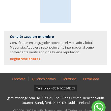
Conviértase en miembro
Conviértase en un jugador activo en el Mercado Global
Mayorista. Adquiera reconocimiento internacional como
comerciante verificado y de buena reputación.
Regístrese ahora
Contacto
Quiénes somos
Términos
Privacidad
Teléfono: +353-1-255-8555
gsmExchange.com Ltd., Unit 21, The Cubes Offices, Beacon South
Quarter, Sandyford, D18 YH76, Dublin, Ireland
© 2000 - 2026 gsmExchange.com Ltd. Todos los derechos