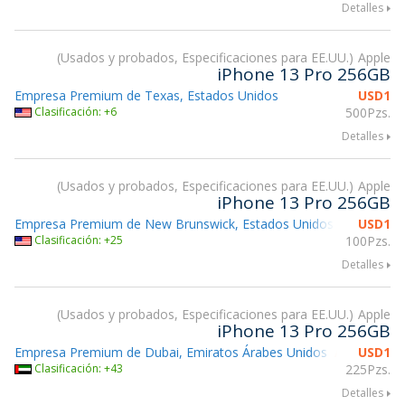
Detalles
Usados y probados, Especificaciones para EE.UU.
Apple
iPhone 13 Pro 256GB
Empresa Premium de Texas, Estados Unidos
USD
1
Clasificación: +6
500Pzs.
Detalles
Usados y probados, Especificaciones para EE.UU.
Apple
iPhone 13 Pro 256GB
Empresa Premium de New Brunswick, Estados Unidos
USD
1
Atendiend
Clasificación: +25
100Pzs.
Detalles
Usados y probados, Especificaciones para EE.UU.
Apple
iPhone 13 Pro 256GB
Empresa Premium de Dubai, Emiratos Árabes Unidos
USD
1
Atendiendo
Clasificación: +43
225Pzs.
Detalles