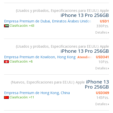
Usados y probados, Especificaciones para EE.UU.
Apple
iPhone 13 Pro 256GB
Empresa Premium de Dubai, Emiratos Árabes Unidos
USD
1
Atendiendo
Clasificación: +43
330Pzs.
Detalles
Usados y probados, Especificaciones para EE.UU.
Apple
iPhone 13 Pro 256GB
Empresa Premium de Kowloon, Hong Kong
USD
341
Atendiendo gsmX Hon
Clasificación: +8
10Pzs.
Detalles
iPhone 13
Nuevos, Especificaciones para EE.UU.
Apple
Pro 256GB
Empresa Premium de Hong Kong, China
USD
369
Clasificación: +11
145Pzs.
Detalles