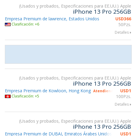
Usados y probados, Especificaciones para EE.UU.
Apple
iPhone 13 Pro 256GB
Empresa Premium de lawrence, Estados Unidos
USD
366
Clasificación: +6
50Pzs.
Detalles
Usados y probados, Especificaciones para EE.UU.
Apple
iPhone 13 Pro 256GB
Empresa Premium de Kowloon, Hong Kong
USD
1
Atendiendo gsmX Hon
Clasificación: +5
100Pzs.
Detalles
Usados y probados, Especificaciones para EE.UU.
Apple
iPhone 13 Pro 256GB
Empresa Premium de DUBAI, Emiratos Árabes Unidos
USD
1
gsmX 2026 