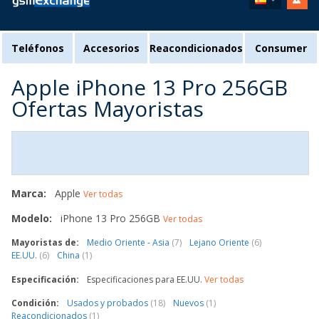
Teléfonos
Accesorios
Reacondicionados
Consumer
Apple iPhone 13 Pro 256GB
Ofertas Mayoristas
Marca:
Apple
Ver todas
Modelo:
iPhone 13 Pro 256GB
Ver todas
Mayoristas de:
Medio Oriente - Asia
(7)
Lejano Oriente
(6)
EE.UU.
(6)
China
(1)
Especificación:
Especificaciones para EE.UU.
Ver todas
Condición:
Usados y probados
(18)
Nuevos
(1)
Reacondicionados
(1)