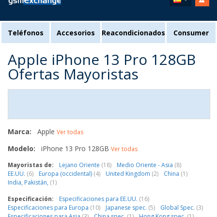
Teléfonos
Accesorios
Reacondicionados
Consumer
Apple iPhone 13 Pro 128GB
Ofertas Mayoristas
Marca:
Apple
Ver todas
Modelo:
iPhone 13 Pro 128GB
Ver todas
Mayoristas de:
Lejano Oriente
(18)
Medio Oriente - Asia
(8)
EE.UU.
(6)
Europa (occidental)
(4)
United Kingdom
(2)
China
(1)
India, Pakistán,
(1)
Especificación:
Especificaciones para EE.UU.
(16)
Especificaciones para Europa
(10)
Japanese spec.
(5)
Global Spec.
(3)
Especificaciones para Asia
(3)
China spec.
(1)
Hong Kong spec.
(1)