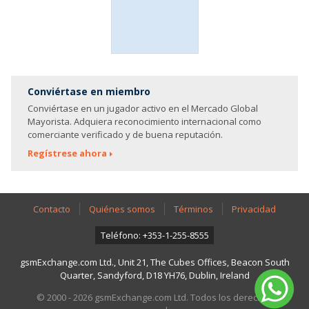
Conviértase en miembro
Conviértase en un jugador activo en el Mercado Global
Mayorista. Adquiera reconocimiento internacional como
comerciante verificado y de buena reputación.
Regístrese ahora
Contacto
Quiénes somos
Términos
Privacidad
Teléfono: +353-1-255-8555
gsmExchange.com Ltd., Unit 21, The Cubes Offices, Beacon South
Quarter, Sandyford, D18 YH76, Dublin, Ireland
© 2000 - 2026 gsmExchange.com Ltd. Todos los derechos