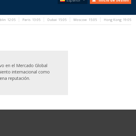
Español
Inicio de sesión
blin
12:05
Paris
13:05
Dubai
15:05
Moscow
15:05
Hong Kong
19:05
ivo en el Mercado Global
iento internacional como
ena reputación.