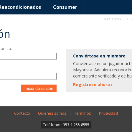
Reacondicionados
Consumer
NYC
07:05
Du
ión
rónico:
Conviértase en miembro
Conviértase en un jugador act
Mayorista. Adquiera reconocim
comerciante verificado y de bu
Regístrese ahora
Inicio de sesión
Contacto
Quiénes somos
Términos
Privacidad
Teléfono: +353-1-255-8555